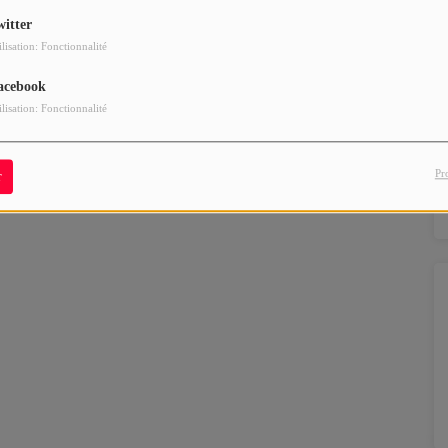
witter
ilisation: Fonctionnalité
acebook
ilisation: Fonctionnalité
Pr
r