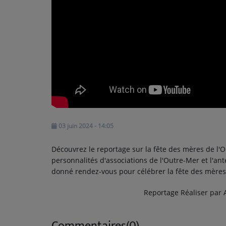
TOP 10
ARTISTES
PLAYLIST
TITRES DIFFUSÉS
Médias
PHOTOS
03 juin 2024 - 14:05
PODCASTS
Découvrez le reportage sur la fête des mères de l'
personnalités d'associations de l'Outre-Mer et l'an
VIDÉOS
donné rendez-vous pour célébrer la fête des mères 
Reportage Réaliser par 
Participez
DÉDICACES
Commentaires(0)