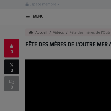
Espace membre
MENU
ACCUEIL
Accueil
Vidéos
Fête des mères de l'Outr
FÊTE DES MÈRES DE L'OUTRE MER 
Radio
0
ACTUALITÉS
EMISSIONS
0
EQUIPES
0
EVÈNEMENTS
Musique