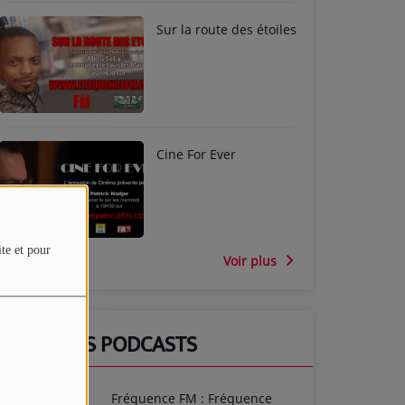
Sur la route des étoiles
Cine For Ever
ite et pour
Voir plus
DERNIERS PODCASTS
Fréquence FM : Fréquence