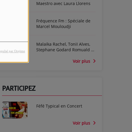
Maestro avec Laura Llorens
Fréquence Fm : Spéciale de
Marcel Mouloudji
Malaika Rachel, ToniI Alves,
Stephane Godard Romuald et
opulsé par Orejime
Séverine De Possel-Deydier
dans l'émission Cine For Ever
Voir plus
PARTICIPEZ
Féfé Typical en Concert
Voir plus