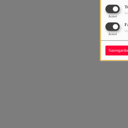
T
Ut
Activé
F
Ut
Activé
Sauvegarde