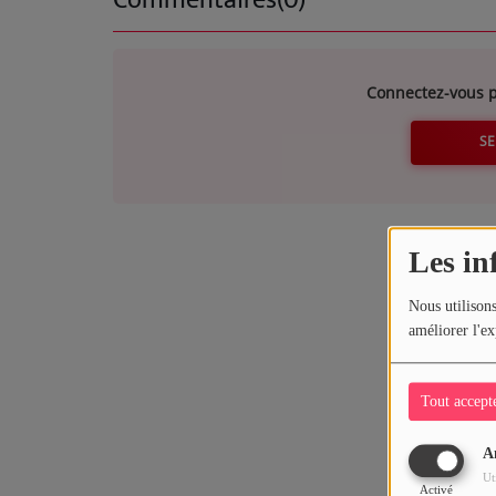
JEUX CONCOURS
Connectez-vous p
Contact
SE
Les in
Nous utilisons
améliorer l'ex
Tout accept
A
Ut
Activé