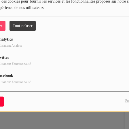
 des cookies pour fournir les services et les fonctionnalités proposés sur notre s
périence de nos utilisateurs.
er
Tout refuser
nalytics
ilisation: Analyse
witter
ilisation: Fonctionnalité
acebook
ilisation: Fonctionnalité
Pr
r