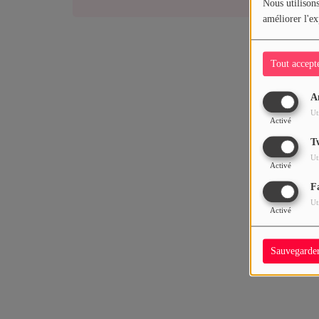
Nous utilisons
JEUX CONCOURS
améliorer l'ex
Contact
Tout accept
A
Ut
Activé
T
Ut
Activé
F
Ut
Activé
Sauvegarde