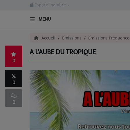
Espace membre
MENU
ACCUEIL
Accueil
Emissions
Emissions Fréquenc
A L'AUBE DU TROPIQUE
Radio
0
ACTUALITÉS
EMISSIONS
0
EQUIPES
0
EVÈNEMENTS
Musique