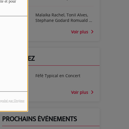
ite et pour
Malaika Rachel, ToniI Alves,
Stephane Godard Romuald et
Séverine De Possel-Deydier
dans l'émission Cine For Ever
Voir plus
PARTICIPEZ
Féfé Typical en Concert
Voir plus
opulsé par Orejime
PROCHAINS ÉVÈNEMENTS