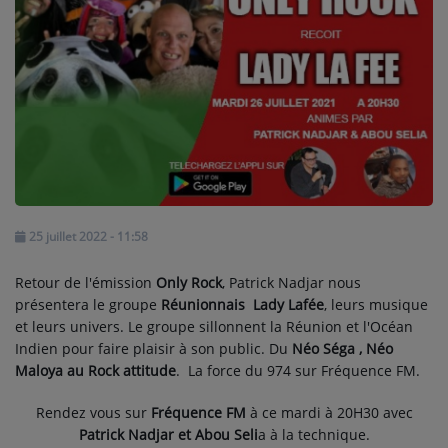
ARTISTES
PLAYLIST
TITRES DIFFUSÉS
Médias
PHOTOS
25 juillet 2022 - 11:58
PODCASTS
Retour de l'émission
Only Rock
, Patrick Nadjar nous
VIDÉOS
présentera le groupe
Réunionnais Lady Lafée
, leurs musique
et leurs univers. Le groupe sillonnent la Réunion et l'Océan
Indien pour faire plaisir à son public. Du
Néo Séga , Néo
Participez
Maloya au Rock attitude
. La force du 974 sur Fréquence FM.
DÉDICACES
Rendez vous sur
Fréquence FM
à ce mardi à 20H30 avec
Patrick Nadjar et Abou Seli
a à la technique.
JEUX CONCOURS