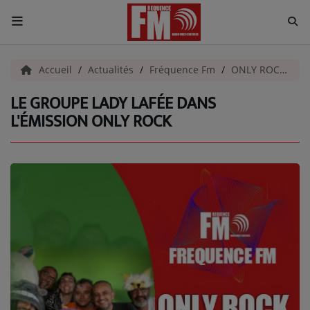
ACCUEIL
Accueil
Actualités
Fréquence Fm
ONLY ROCK
L
LE GROUPE LADY LAFÉE DANS
Radio
L'ÉMISSION ONLY ROCK
ACTUALITÉS
EMISSIONS
EQUIPES
EVÈNEMENTS
Musique
TOP 10