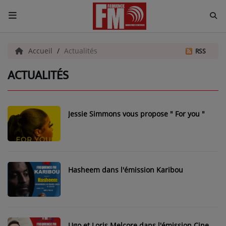
ACCUEIL
Accueil
Actualités
RSS
ACTUALITÉS
Radio
ACTUALITÉS
Jessie Simmons vous propose " For you "
EMISSIONS
EQUIPES
EVÈNEMENTS
Hasheem dans l'émission Karibou
Musique
TOP 10
Ugo et Loris Melcore dans l'émission Cine